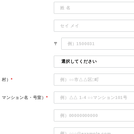
〒
・村）
*
・マンション名・号室）
*