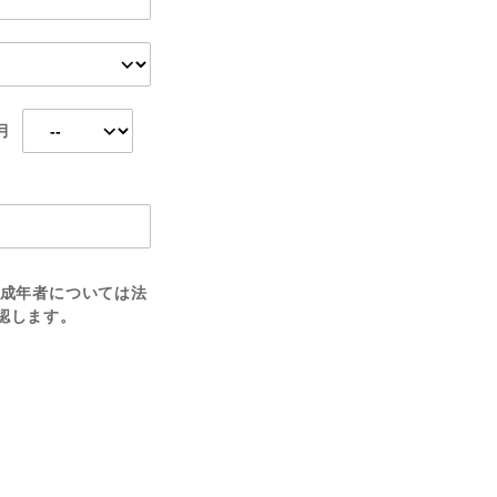
月
成年者については法
認します。