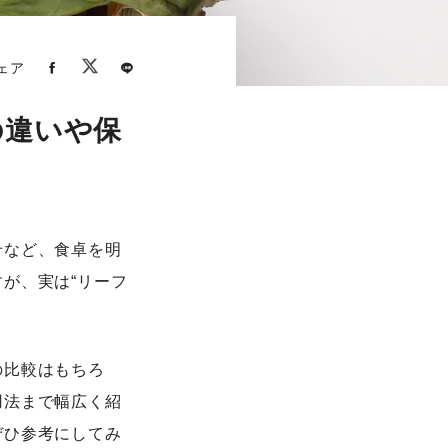
ェア
の違いや保
せなど、食卓を明
が、実は“リーフ
の比較はもちろ
用法まで幅広く紹
ぜひ参考にしてみ